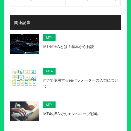
関連記事
MT4
MT4のEAとは？基本から解説
MT4
mt4で使用するeaパラメーターの入力につい
て
MT4
MT4のEAでのエンベロープ戦略